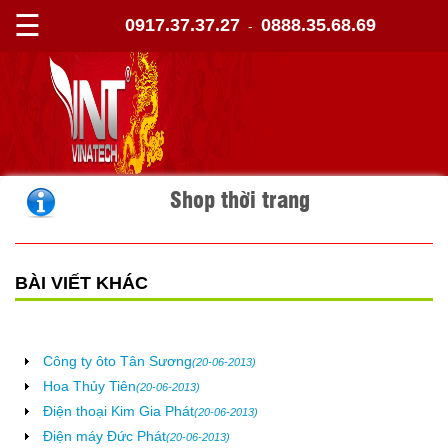
☰
0917.37.37.27
0888.35.68.69
-
Shop thời trang
BÀI VIẾT KHÁC
Công ty ôto Tân Sương
(20-06-2013)
Hoa Thủy Tiên
(20-06-2013)
Điện thoại Kim Gia Phát
(20-06-2013)
Điện máy Đức Phát
(20-06-2013)