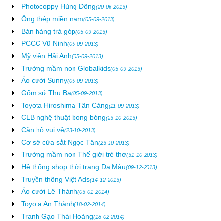
Photocoppy Hùng Đông
(20-06-2013)
Ống thép miền nam
(05-09-2013)
Bán hàng trả góp
(05-09-2013)
PCCC Vũ Ninh
(05-09-2013)
Mỹ viện Hải Anh
(05-09-2013)
Trường mầm non Globalkids
(05-09-2013)
Áo cưới Sunny
(05-09-2013)
Gốm sứ Thu Ba
(05-09-2013)
Toyota Hiroshima Tân Cảng
(11-09-2013)
CLB nghệ thuật bong bóng
(23-10-2013)
Căn hộ vui vẻ
(23-10-2013)
Cơ sở cửa sắt Ngọc Tân
(23-10-2013)
Trường mầm non Thế giới trẻ thơ
(31-10-2013)
Hệ thống shop thời trang Da Màu
(09-12-2013)
Truyền thông Việt Ads
(14-12-2013)
Áo cưới Lê Thành
(03-01-2014)
Toyota An Thành
(18-02-2014)
Tranh Gạo Thái Hoàng
(18-02-2014)