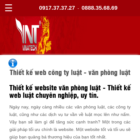
☰
0917.37.37.27
0888.35.68.69
-
Thiết kế web công ty luật - văn phòng luật
Thiết kế website văn phòng luật - Thiết kế
web luật chuyên nghiệp, uy tín.
Ngày nay, ngày càng nhiều các văn phòng luật, các công ty
luật, cũng như các dịch vụ tư vần về luật mọc lên như nấm.
Vậy bạn sẽ làm gì để tăng sức cạnh tranh? Một trong các
giải pháp tối ưu chính là website. Một website tốt và tối ưu sẽ
giúp bạn quảng bá thương hiệu của bạn tốt nhất.