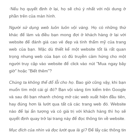
·
Nếu họ quyết định ở lại, họ sẽ chú ý nhất với nội dung ở
phần trên của màn hình.
Người sử dụng web luôn luôn vội vàng
. Họ có những thứ
khác để làm và điều bạn mong đợi ở khách hàng ở lại với
website để đánh giá cao vẻ đẹp và tính thẩm mỹ của trang
web của bạn. Mặc dù thiết kế một website tốt là rất quan
trọng nhưng web của bạn có đủ truyền cảm hứng cho một
người truy cập vào website để click vào nút "Mua ngay bây
giờ" hoặc "Biết thêm"?
Chúng ta không thể đổ lỗi cho họ
. Bao giờ cũng vậy, khi bạn
muốn tìm một cái gì đó? Bạn vội vàng tìm kiếm trên Google
và sau đó bạn nhanh chóng mở các web xuất hiện đầu tiên,
hay đúng hơn là lướt qua tất cả các trang web đó. Website
nào để lại ấn tượng và có giá trị với khách hàng thì họ sẽ
quyết định quay trở lại trang này để đọc thông tin về website.
Mục đích của nhìn và đọc lướt qua là gì?
Để lấy các thông tin