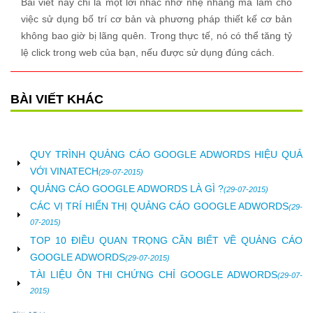
Bài viết này chỉ là một lời nhắc nhở nhẹ nhàng mà làm cho
việc sử dụng bố trí cơ bản và phương pháp thiết kế cơ bản
không bao giờ bị lãng quên. Trong thực tế, nó có thể tăng tỷ
lệ click trong web của bạn, nếu được sử dụng đúng cách.
BÀI VIẾT KHÁC
QUY TRÌNH QUẢNG CÁO GOOGLE ADWORDS HIỆU QUẢ
VỚI VINATECH
(29-07-2015)
QUẢNG CÁO GOOGLE ADWORDS LÀ GÌ ?
(29-07-2015)
CÁC VỊ TRÍ HIỂN THỊ QUẢNG CÁO GOOGLE ADWORDS
(29-
07-2015)
TOP 10 ĐIỀU QUAN TRỌNG CẦN BIẾT VỀ QUẢNG CÁO
GOOGLE ADWORDS
(29-07-2015)
TÀI LIỆU ÔN THI CHỨNG CHỈ GOOGLE ADWORDS
(29-07-
2015)