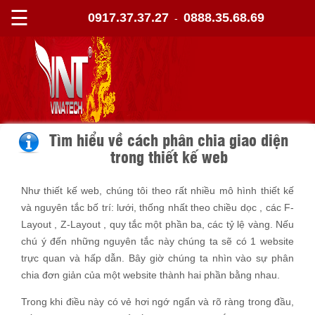
☰
0917.37.37.27
0888.35.68.69
-
Tìm hiểu về cách phân chia giao diện
trong thiết kế web
Như thiết kế web, chúng tôi theo rất nhiều mô hình thiết kế
và nguyên tắc bố trí: lưới, thống nhất theo chiều dọc , các F-
Layout , Z-Layout , quy tắc một phần ba, các tỷ lệ vàng. Nếu
chú ý đến những nguyên tắc này chúng ta sẽ có 1 website
trực quan và hấp dẫn. Bây giờ chúng ta nhìn vào sự phân
chia đơn giản của một website thành hai phần bằng nhau.
Trong khi điều này có vẻ hơi ngớ ngẩn và rõ ràng trong đầu,