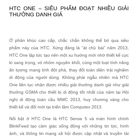
HTC ONE – SIÊU PHẨM ĐOẠT NHIỀU GIẢI
THƯỞNG DANH GIÁ
Ở phân khúc cao cấp, chắc chắn không thể bỏ qua siêu
phẩm này của HTC. Xứng đáng là “át chủ bài” năm 2013,
HTC One lập tức tạo nên một xu hướng mới nhờ thiết kế cực
kì sang trọng, vỏ nhôm nguyên khối, cùng một loạt tính năng
ấn tượng mang tính đột phá, thay đổi toàn diện trải nghiệm
di động của người dùng. Không phải ngẫu nhiên mà HTC
One liên tục nhận được nhiều giải thưởng danh giá như giải
thưởng GSMA cho thiết bị di động tốt nhất của năm tại Hội
nghị di động toàn cầu MWC 2013, huy chương vàng cho
thiết kế và đổi mới tại triển lãm Computex 2013.
Nổi bật ở HTC One là HTC Sense 5 và màn hình chính
BlinkFeed tạo cảm giác sống động với những tin tức, hình
ảnh, và thông tin mạng xã hội được cập nhật và truyền tải