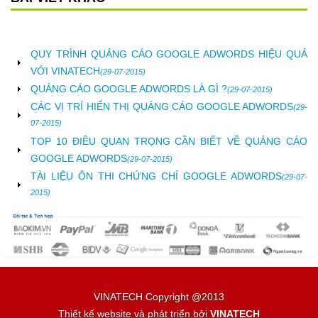
QUY TRÌNH QUẢNG CÁO GOOGLE ADWORDS HIỆU QUẢ
VỚI VINATECH
(29-07-2015)
QUẢNG CÁO GOOGLE ADWORDS LÀ GÌ ?
(29-07-2015)
CÁC VỊ TRÍ HIỂN THỊ QUẢNG CÁO GOOGLE ADWORDS
(29-
07-2015)
TOP 10 ĐIỀU QUAN TRỌNG CẦN BIẾT VỀ QUẢNG CÁO
GOOGLE ADWORDS
(29-07-2015)
TÀI LIỆU ÔN THI CHỨNG CHỈ GOOGLE ADWORDS
(29-07-
2015)
VINATECH Copyright @2013
Thiết kế website và phát triển bởi
VINATECH