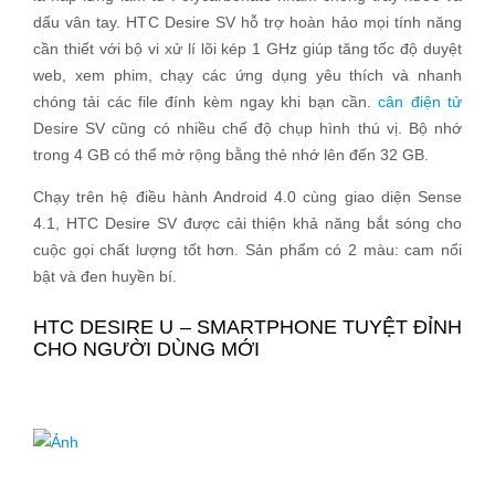
dấu vân tay. HTC Desire SV hỗ trợ hoàn hảo mọi tính năng
cần thiết với bộ vi xử lí lõi kép 1 GHz giúp tăng tốc độ duyệt
web, xem phim, chạy các ứng dụng yêu thích và nhanh
chóng tải các file đính kèm ngay khi bạn cần.
cân điện tử
Desire SV cũng có nhiều chế độ chụp hình thú vị. Bộ nhớ
trong 4 GB có thể mở rộng bằng thẻ nhớ lên đến 32 GB.
Chạy trên hệ điều hành Android 4.0 cùng giao diện Sense
4.1, HTC Desire SV được cải thiện khả năng bắt sóng cho
cuộc gọi chất lượng tốt hơn. Sản phẩm có 2 màu: cam nổi
bật và đen huyền bí.
HTC DESIRE U – SMARTPHONE TUYỆT ĐỈNH
CHO NGƯỜI DÙNG MỚI