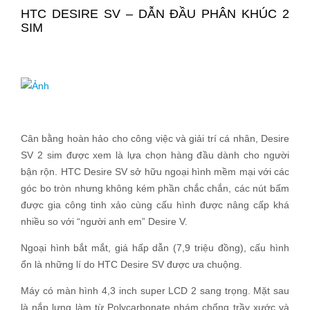
HTC DESIRE SV – DẪN ĐẦU PHÂN KHÚC 2
SIM
Cân bằng hoàn hảo cho công việc và giải trí cá nhân, Desire
SV 2 sim được xem là lựa chọn hàng đầu dành cho người
bận rộn. HTC Desire SV sở hữu ngoại hình mềm mại với các
góc bo tròn nhưng không kém phần chắc chắn, các nút bấm
được gia công tinh xảo cùng cấu hình được nâng cấp khá
nhiều so với “người anh em” Desire V.
Ngoại hình bắt mắt, giá hấp dẫn (7,9 triệu đồng), cấu hình
ổn là những lí do HTC Desire SV được ưa chuộng.
Máy có màn hình 4,3 inch super LCD 2 sang trọng. Mặt sau
là nắp lưng làm từ Polycarbonate nhám chống trầy xước và