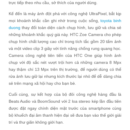
trực tiếp theo nhu cầu, sở thích của người dùng.
Kế đến là máy ảnh đột phá với công nghệ UltraPixel, bắt kịp
mọi khoảnh khắc cần ghi nhớ trong cuộc sống,
toyota binh
duong
thay đổi toàn diện cách chụp hình, lưu giữ và chia sẻ
những khoảnh khắc quý giá này. HTC Zoe Camera cho phép
chụp hình chất lượng cao chỉ trong tích tắc gồm 20 tấm ảnh
và một video clip 3 giây với tính năng chống rung quang học.
Camera công nghệ tiên tiến của HTC One giúp hình ảnh
chụp với độ sắc nét vượt trội hơn cả những camera 8 Mpx
hay thậm chí 13 Mpx trên thị trường, để người dùng có thể
rửa ảnh lưu giữ lại nhưng kích thước lại nhỏ để dễ dàng chia
sẻ trên mạng xã hội hay cho bạn bè.
Cuối cùng, sự kết hợp của bộ đôi công nghệ hàng đầu là
Beats Audio và BoomSound với 2 loa stereo kép lần đầu tiên
được đặt ngay chính diện mặt trước của smartphone cùng
bộ khuếch đại âm thanh hiện đại sẽ đưa bạn vào thế giới giải
trí và thư giãn không giới hạn.